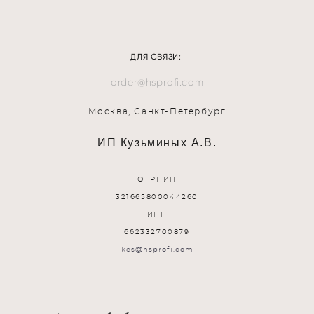
ДЛЯ СВЯЗИ:
order@hsprofi.com
Москва, Санкт-Петербург
ИП Кузьминых А.В.
ОГРНИП
321665800044260
ИНН
662332700879
kes@hsprofi.com