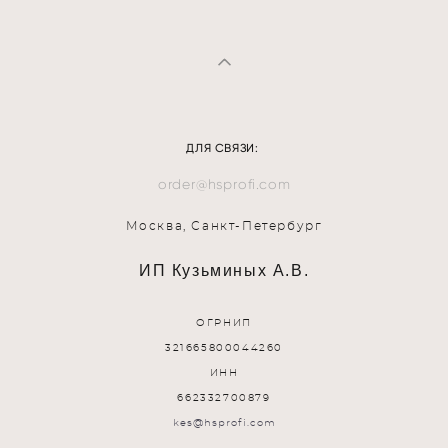
ДЛЯ СВЯЗИ:
order@hsprofi.com
Москва, Санкт-Петербург
ИП Кузьминых А.В.
ОГРНИП
321665800044260
ИНН
662332700879
kes@hsprofi.com