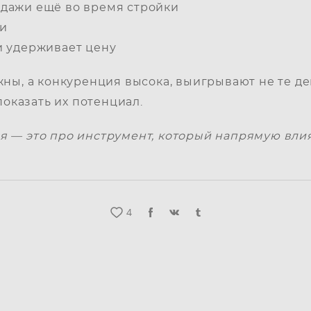
одажи ещё во время стройки
ии
и удерживает цену
ны, а конкуренция высока, выигрывают не те де
показать их потенциал.
 — это про инструмент, который напрямую влия
4