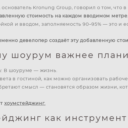
основатель Kronung Group, говорил о том, что
авленную стоимость на каждом вводимом метре
кой и вводом, заполняемость 90–95% — это и е
 именно девелопер создаёт эту добавленную сто
у шоурум важнее план
у. В шоуруме — жизнь.
вета в гостиной, как можно организовать рабоче
ретают смысл — становятся образом жизни, кот
ит
хоумстейджинг.
ейджинг как инструмент