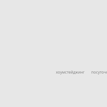
хоумстейджинг
посуточ