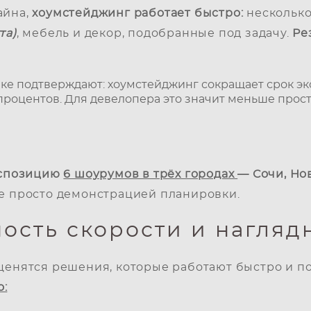
айна,
хоумстейджинг работает быстро:
несколько
та)
, мебель и декор, подобранные под задачу.
Ре
е подтверждают: хоумстейджинг сокращает срок экс
процентов. Для девелопера это значит меньше прос
кспозицию
6 шоурумов в трёх городах
— Сочи, Но
не просто демонстрацией планировки.
ость скорости и нагляд
 ценятся решения, которые работают быстро и п
о: