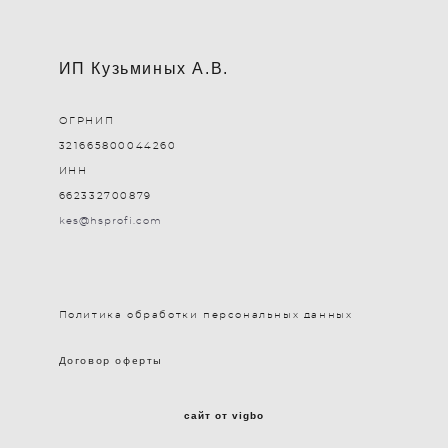
ИП Кузьминых А.В.
ОГРНИП
321665800044260
ИНН
662332700879
kes@hsprofi.com
Политика обработки персональных данных
Договор оферты
сайт от vigbo