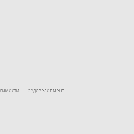
ижимости
редевелопмент