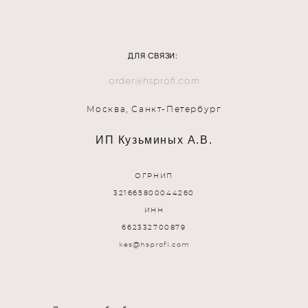
ДЛЯ СВЯЗИ:
order@hsprofi.com
Москва, Санкт-Петербург
ИП Кузьминых А.В.
ОГРНИП
321665800044260
ИНН
662332700879
kes@hsprofi.com