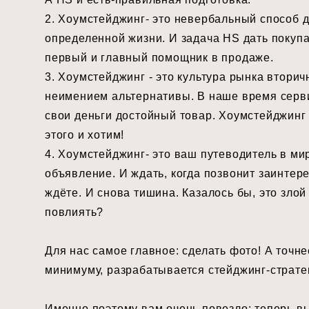
2. Хоумстейджинг- это невербальный способ да
определенной жизни. И задача HS дать покупа
первый и главный помощник в продаже. ⠀
3. Хоумстейджинг - это культура рынка втори
неимением альтернативы. В наше время сервис
свои деньги достойный товар. Хоумстейджинг
этого и хотим! ⠀
4. Хоумстейджинг- это ваш путеводитель в ми
объявление. И ждать, когда позвонит заинтер
ждёте. И снова тишина. Казалось бы, это злой
повлиять? ⠀
Для нас самое главное: сделать фото! А точне
минимуму, разрабатывается стейджинг-стратег
Именно поэтому вам очень повезло: теперь вы